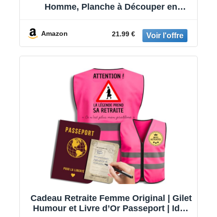
Homme, Planche à Découper en
Bambou Raffinée, Cadeau Retraite
Femme Unique, Cadeaux Retraite pour
Amazon
21.99 €
Enseignants, Infirmières
Cadeau Retraite Femme Original | Gilet
Humour et Livre d’Or Passeport | Idée