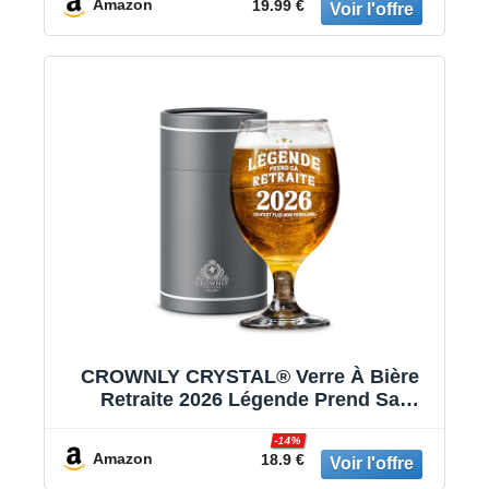
Amazon
19.99 €
Papa Oncle Papy
CROWNLY CRYSTAL® Verre À Bière
Retraite 2026 Légende Prend Sa
Retraite Ce N Est Plus Mon Problème
Coffret Cadeau Premium Idée Cadeau
-14%
Amazon
18.9 €
Homme Papa Grand Père Collègue