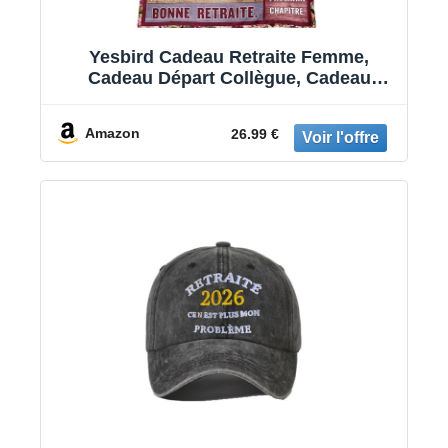
Yesbird Cadeau Retraite Femme,
Cadeau Départ Collègue, Cadeau
Depart Retraite, Cadeau pour Femme,
Cadeau Retraite pour Maman,
Amazon
26.99 €
Collègues, Soeurs, Mamie, Chefs,
Amis, Enseignants Couverture
130x150CM