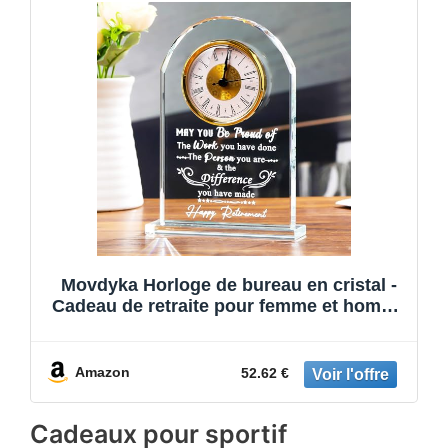
Movdyka Horloge de bureau en cristal -
Cadeau de retraite pour femme et homme
- Horloge à quartz - Cadeau de retraite
pour collègues, amis, sœurs, sorties,
heureux souvenirs de retraite pour lui
Amazon
52.62 €
Cadeaux pour sportif