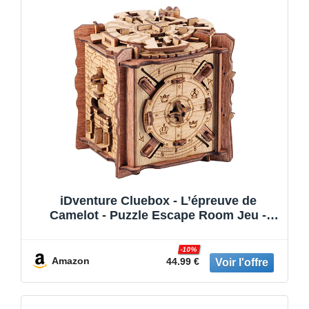
iDventure Cluebox - L’épreuve de
Camelot - Puzzle Escape Room Jeu -
Puzzle 3D - Boite en Bois - Cadeau
Homme Original - Casse-tête mécanique
-10%
en boîte - Puzzle Adulte - Cadeau
Amazon
44.99 €
Anniversaire Homme