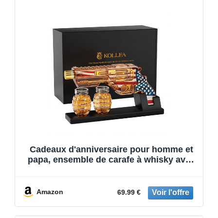
Cadeaux d'anniversaire pour homme et
papa, ensemble de carafe à whisky avec
verres à grenade, idée de cadeau
d'anniversaire pour petit ami, départ à la
retraite militaire, décoration amusante
Amazon
69.99 €
pour