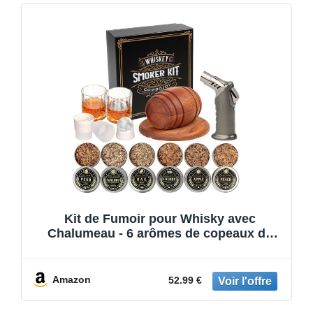
Kit de Fumoir pour Whisky avec
Chalumeau - 6 arômes de copeaux de
bois, 2 Verres, 2 Moules à Glaçons
Sphériques - Kit Fumoir Cocktail, Cadeau
homme, anniversaire, fête des pères,
Amazon
52.99 €
Noël (Sans Butane)