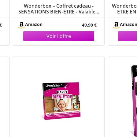
Wonderbox – Coffret cadeau -
Wonderbox 
SENSATIONS BIEN-ETRE - Valable 3
ETRE EN
u
ans et 3 mois
sauna, 
Amazon
Amazo
€
49,90 €
in
s