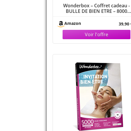
Wonderbox – Coffret cadeau -
BULLE DE BIEN ETRE – 8000
massages californiens, soins d
visage, modelage thaïlandais,
Amazon
39,90 
gommage du corps, hammam, ba
aux huiles pour 1 à 2 personne