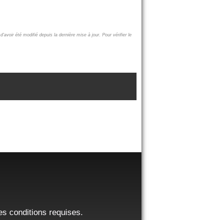
d'avoir été modifié depuis la dernière mise à jour.
Pour vérifier le
es conditions requises.