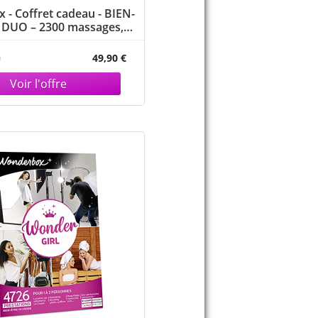
- Coffret cadeau - BIEN-
 DUO – 2300 massages,
shiatsu, spa, hammam
n
49,90 €