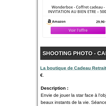
Wonderbox - Coffret cadeau -
INVITATION AU BIEN ETRE – 50
soins du visage, gommage aux
agrumes, beautés des mains, acc
Amazon
29,90 
au spa pour 1 personne
SHOOTING PHOTO - C
La boutique de Cadeau Retrai
€
.
Description :
Envie de jouer la star face à l’
beaux instants de la vie. Séanc