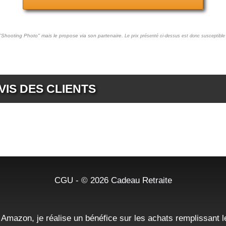
 "Shooting Photo" mais le propose via son partenaire.
Le prix présenté ci-dessus est donc susceptible 
VIS DES CLIENTS
CGU
- © 2026
Cadeau Retraite
 Amazon, je réalise un bénéfice sur les achats remplissant l