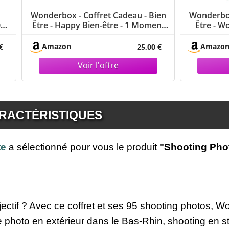
Wonderbox - Coffret Cadeau - Bien
Wonderbox
00
Être - Happy Bien-être - 1 Moment
Être - Wo
De Bien-être
Bi
ès
Amazon
Amazo
€
25,00 €
ARACTÉRISTIQUES
te
a sélectionné pour vous le produit
"Shooting Phot
objectif ? Avec ce coffret et ses 95 shooting photos, 
e photo en extérieur dans le Bas-Rhin, shooting en 