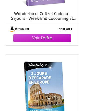
Wonderbox - Coffret Cadeau -
Séjours - Week-End Cocooning Et
Bien-être - À Vous De Choisir Votre
Prochain Cocon De Douceur !
Amazon
110,40 €