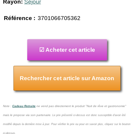
Rayon:
Séjour
Référence :
3701066705362
☑ Acheter cet article
Rechercher cet article sur Amazon
Note :
Cadeau Retraite
ne vend pas
directement le produit "Nuit de rêve et gastronomie"
mais le propose via son partenaire.
Le prix présenté ci-dessus est donc susceptible d'avoir été
modifié depuis la dernière mise à jour.
Pour vérifier le prix ou pour en savoir plus, cliquez sur le bouton
ci-dessus.