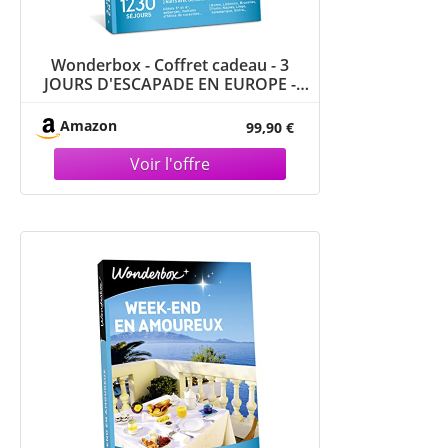
Wonderbox - Coffret cadeau - 3
JOURS D'ESCAPADE EN EUROPE -
1230 séjours en hôtels 3* ou 4*... à
Rome, Lisbonne, Porto, Liège,
Amazon
99,90 €
Naples...