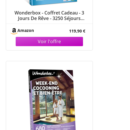
Wonderbox - Coffret Cadeau - 3
Jours De Rêve - 3250 Séjours
dépaysants en hôtels 3* et 4*
étoiles, manoirs, châteaux, Ferme
Amazon
119,90 €
rénovée, tipis en France ou en
Europe - Idée Cadeau Couple