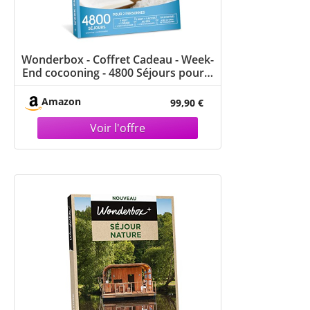
Wonderbox - Coffret Cadeau - Week-
End cocooning - 4800 Séjours pour 2
Personnes : Dîner, Petit Déjeuner,
Accès au Spa... - Idée Cadeau Couple
Amazon
99,90 €
Femme Homme Relaxation Bien-
Etre