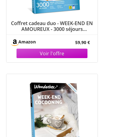
Coffret cadeau duo - WEEK-END EN
AMOUREUX - 3000 séjours
romantiques en hôtels étoilés,
domaines, maisons d'hôtes de
Amazon
59,90 €
charme …pour 2 personne - 1 nuit &
1 petit-déjeuner - idée cadeau
couple original